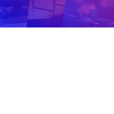
TEAZIT
PRODUCTION
Captation et diffusion live de vos
événements digitalisés, internes ou
externes, réalisation vidéo, Teazit vous